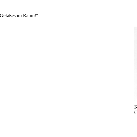
s Gefäßes im Raum!"
K
Ö